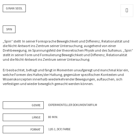
GINAN SEIDL
MENÜ
UND
WIDGET
SPIN
„Spin“ stellt In seiner Formsprache Beweglichkeit und Differenz, Relationalität und
die Nicht-Antwort ins Zentrum seiner Untersuchung, ausgehend von einer
Drehbewegung, im Spannungsfeld der theoretischen Physik und des Sufismus. „Spin“
stellt in seiner Form und Formulierung Beweglichkeit und Differenz, Relationalität
und die Nicht-Antwort ins Zentrum seiner Untersuchung.
Er beobachtet, befragt und fängt in Momenten unaufgeregt und manchmal klar ein,
welche Formen des Haltes/der Haltung, gegenüber spezifischen Kontexten und
Wissenskonzepten innerhalb wiederkehrender Bewegungen, auftauchen, sich
verfestigen und wieder beweglich gemacht werden können.
EXPERIMENTELLER DOKUMENTARFILM
GENRE
80 MIN.
LÄNGE
1,85:1, DCP, FARBE
FORMAT