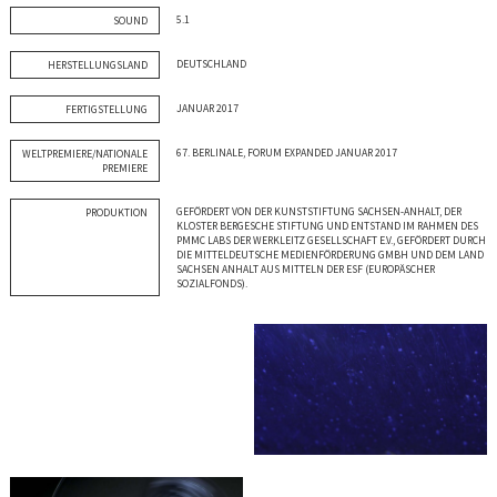
5.1
SOUND
DEUTSCHLAND
HERSTELLUNGSLAND
JANUAR 2017
FERTIGSTELLUNG
67. BERLINALE, FORUM EXPANDED JANUAR 2017
WELTPREMIERE/NATIONALE
PREMIERE
GEFÖRDERT VON DER KUNSTSTIFTUNG SACHSEN-ANHALT, DER
PRODUKTION
KLOSTER BERGESCHE STIFTUNG UND ENTSTAND IM RAHMEN DES
PMMC LABS DER WERKLEITZ GESELLSCHAFT E.V., GEFÖRDERT DURCH
DIE MITTELDEUTSCHE MEDIENFÖRDERUNG GMBH UND DEM LAND
SACHSEN ANHALT AUS MITTELN DER ESF (EUROPÄSCHER
SOZIALFONDS).